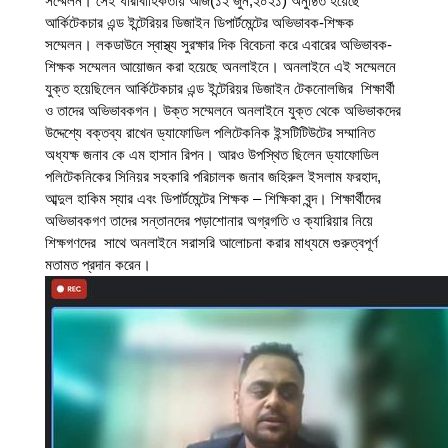
সম্মেলন। সেই ধারাবাহিকতায় আজ
(১২ জুন,২০২১)
 অনুষ্ঠিত হয়েছে 
আর্কিটেকচার এন্ড ইন্টেরিয়র ডিজাইন ডিপার্টমেন্টের অভিভাবক-শিক্ষক 
সম্মেলন। লকডাউনে স্বাস্থ্য সুরক্ষার দিক বিবেচনা করে এবারের অভিভাবক-
শিক্ষক সম্মেলন আয়োজন করা হয়েছে অনলাইনে। অনলাইনে এই সম্মেলনে 
যুক্ত হয়েছিলেন আর্কিটেকচার এন্ড ইন্টেরিয়র ডিজাইন টেকনোলজির  শিক্ষার্থী 
ও তাদের অভিভাবকগন। উক্ত সম্মেলনে অনলাইনে যুক্ত থেকে অভিভাকদের 
উদ্দেশ্যে বক্তব্য রাখেন ড্যাফোডিল পলিটেকনিক ইন্সটিটিউটের সম্মানিত 
অধ্যক্ষ জনাব কে এম হাসান রিপন। আরও উপস্থিত ছিলেন ড্যাফোডিল 
পলিটেকনিকের সিনিয়র সহকারি পরিচালক জনাব জহিরুল ইসলাম ফরহাদ, 
আব্দুল হাকিম স্যার এবং ডিপার্টমেন্টের শিক্ষক – শিক্ষিকা বৃন্দ। শিক্ষার্থীদের 
অভিভাবকগণ তাদের সন্তানদের পড়াশোনার অগ্রগতি ও ক্যারিয়ার নিয়ে 
শিক্ষগণদের  সাথে অনলাইনে সরাসরি আলোচনা করার মাধ্যমে গুরুত্বপূর্ণ 
মতামত প্রদান করেন।