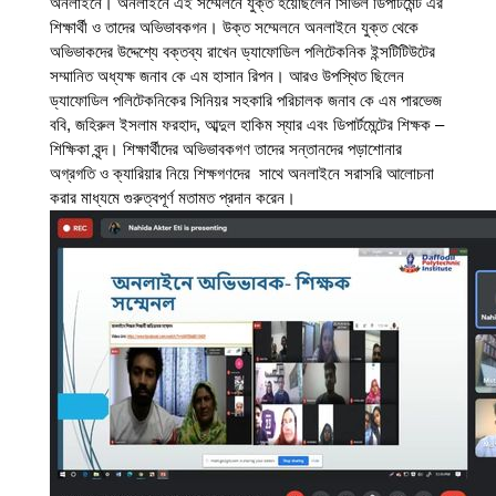
অনলাইনে। অনলাইনে এই সম্মেলনে যুক্ত হয়েছিলেন সিভিল ডিপার্টমেন্ট এর 
শিক্ষার্থী ও তাদের অভিভাবকগন। উক্ত সম্মেলনে অনলাইনে যুক্ত থেকে 
অভিভাকদের উদ্দেশ্যে বক্তব্য রাখেন ড্যাফোডিল পলিটেকনিক ইন্সটিটিউটের 
সম্মানিত অধ্যক্ষ জনাব কে এম হাসান রিপন। আরও উপস্থিত ছিলেন 
ড্যাফোডিল পলিটেকনিকের সিনিয়র সহকারি পরিচালক জনাব কে এম পারভেজ 
ববি, জহিরুল ইসলাম ফরহাদ, আব্দুল হাকিম স্যার এবং ডিপার্টমেন্টের শিক্ষক – 
শিক্ষিকা বৃন্দ। শিক্ষার্থীদের অভিভাবকগণ তাদের সন্তানদের পড়াশোনার 
অগ্রগতি ও ক্যারিয়ার নিয়ে শিক্ষগণদের  সাথে অনলাইনে সরাসরি আলোচনা 
করার মাধ্যমে গুরুত্বপূর্ণ মতামত প্রদান করেন।