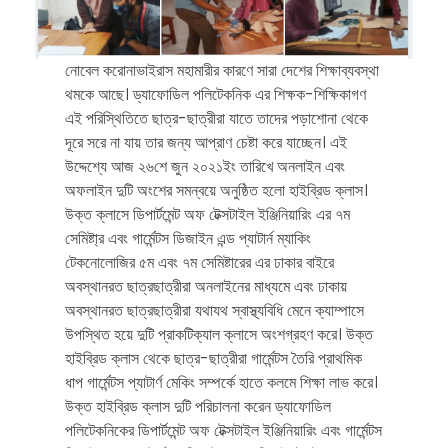
নোবেল করোনাভাইরাস মহামারীর কারণে সারা দেশের শিক্ষাব্যবস্থা
থমকে আছে। ড্যাফোডিল পলিটেকনিক এর শিক্ষক-শিক্ষিকাগণ
এই পরিস্থিতিতে ছাত্র-ছাত্রীরা যাতে তাদের পড়াশোনা থেকে
দূরে সরে না যায় তার জন্য আপ্রাণ চেষ্টা করে যাচ্ছেন। এই
উদ্দেশ্যে আজ ২৬শে জুন ২০২১ইং তারিখে অনলাইন এবং
অফলাইন দুটি অংশের সমন্বয়ে অনুষ্ঠিত হলো হাইব্রিড ক্লাস।
উক্ত ক্লাসে ডিপার্টমেন্ট অফ টেক্সটাইল ইঞ্জিনিয়ারিং এর ৭ম
সেমিষ্টা্র এবং গার্মেন্টস ডিজাইন এন্ড প্যাটার্ন ম্যাকিং
টেকনোলোজির ৫ম এবং ৭ম সেমিষ্টারের এর ঢাকার বাইরে
অবস্থানরত ছাত্রছাত্রীরা অনলাইনের মাধ্যমে এবং ঢাকায়
অবস্থানরত ছাত্রছাত্রীরা যথাযথ স্বাস্থ্যবিধি মেনে ক্যাম্পাসে
উপস্থিত হয়ে দুটি প্রাকটিক্যাল ক্লাসে অংশগ্রহণ করে। উক্ত
হাইব্রিড ক্লাস থেকে ছাত্র-ছাত্রীরা গার্মেন্টস তৈরি প্রাথমিক
ধাপ গার্মেন্টস প্যাটার্ণ মেকিং সম্পর্কে হাতে কলমে শিক্ষা লাভ করে।
উক্ত হাইব্রিড ক্লাস দুটি পরিচালনা করেন ড্যাফোডিল
পলিটেকনিকের ডিপার্টমেন্ট অফ টেক্সটাইল ইঞ্জিনিয়ারিং এবং গার্মেন্টস