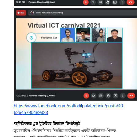
https://www.facebook.com/daffodilpolytechnic/posts/40
62645790489923
আর্কিটেকচার এন্ড ইন্টেরিয়র ডিজাইন ডিপার্টমেন্টে
ড্যাফোডিল পলিটেকনিকের নিয়মিত কার্যক্রমের একটি অভিভাবক-শিক্ষক 