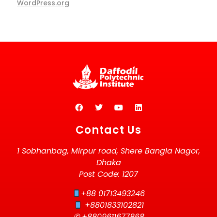
WordPress.org
Contact Us
1 Sobhanbag, Mirpur road, Shere Bangla Nagor,
Dhaka
Post Code: 1207
+88 01713493246
+8801833102821
✆ +8809611677868