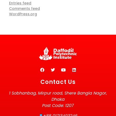
Entries feed
Comments feed
WordPress.org
Contact Us
1 Sobhanbag, Mirpur road, Shere Bangla Nagor,
Dhaka
Post Code: 1207
+88 01713493246