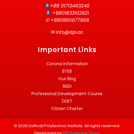
+88 01713493246
+8801833102821
✆ +8809611677868
✉
info@dpi.ac
Important Links
Corona Information
BTEB
Our Blog
BSDI
Professional Development Course
DUET
Citizen Charter
© 2026 Daffodil Polytechnic Institute. All rights reserved.
Developed by
DPI Software Team