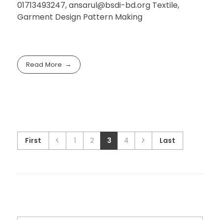
01713493247,
ansarul@bsdi-bd.org
Textile,
Garment Design Pattern Making
Read More
First
1
2
3
4
Last