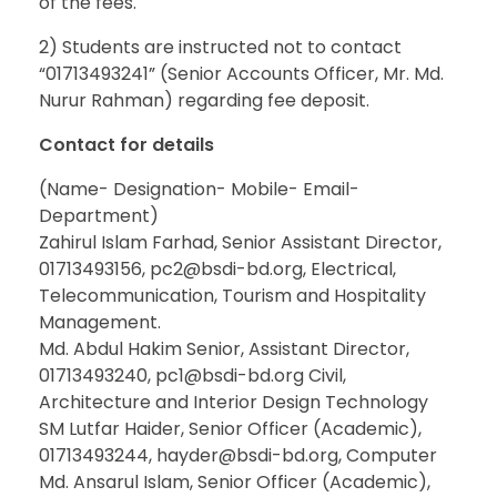
of the fees.
2) Students are instructed not to contact
“01713493241” (Senior Accounts Officer, Mr. Md.
Nurur Rahman) regarding fee deposit.
Contact for details
(Name- Designation- Mobile- Email-
Department)
Zahirul Islam Farhad, Senior Assistant Director,
01713493156,
pc2@bsdi-bd.org
, Electrical,
Telecommunication, Tourism and Hospitality
Management.
Md. Abdul Hakim Senior, Assistant Director,
01713493240,
pc1@bsdi-bd.org
Civil,
Architecture and Interior Design Technology
SM Lutfar Haider, Senior Officer (Academic),
01713493244,
hayder@bsdi-bd.org
, Computer
Md. Ansarul Islam, Senior Officer (Academic),