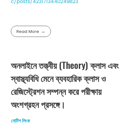
c/posts/4231713440249823
Read More
অনলাইনে তত্ত্বীয় (Theory) ক্লাস এবং
স্বাস্থ্যবিধি মেনে ব্যবহারিক ক্লাস ও
রেজিস্ট্রেশন সম্পন্ন করে পরীক্ষায়
অংশগ্রহন প্রসঙ্গে।
নোটিশ লিংক