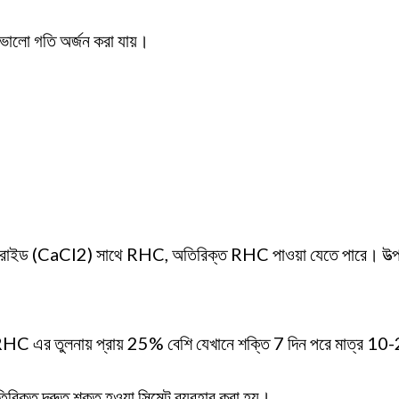
র ভালো গতি অর্জন করা যায়।
াম ক্লোরাইড (CaCl2) সাথে RHC, অতিরিক্ত RHC পাওয়া যেতে পারে। উত্পা
C এর তুলনায় প্রায় 25% বেশি যেখানে শক্তি 7 দিন পরে মাত্র 1
িরিক্ত দ্রুত শক্ত হওয়া সিমেন্ট ব্যবহার করা হয়।