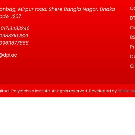
Co
anbag, Mirpur road, Shere Bangla Nagor, Dhaka
ode: 1207
B
Ou
 01713493246
01833102821
B
09611677868
Pr
@dpi.ac
D
Ci
fodil Polytechnic Institute. All rights reserved. Developed by
DPI Soft