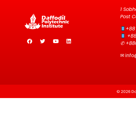
1 Sobh
Post C
+88
+88
✆ +88
✉
info
© 2026 Daf