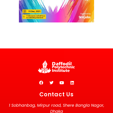
Contact Us
1 Sobhanbag, Mirpur road, Shere Bangla Nagor,
Dhaka