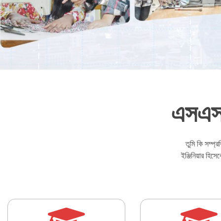
এসএসস
তুমি কি সম্প্
ইঞ্জিনিয়ার হিস