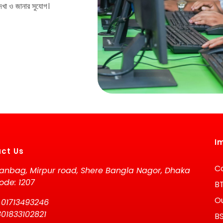
 দেখা ও জানার সুযোগ।
I
ct Us
Co
anbag, Mirpur road, Shere Bangla Nagor, Dhaka
ode: 1207
B
Ou
 01713493246
01833102821
B