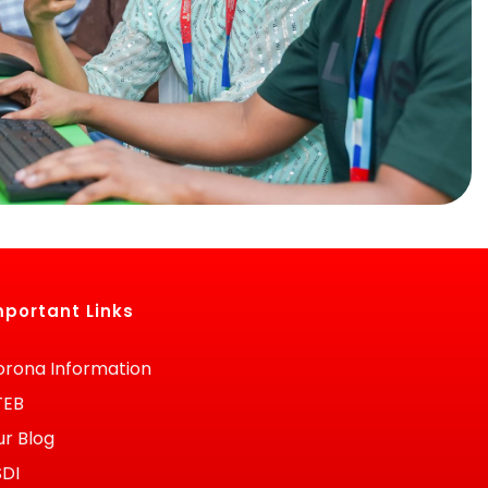
mportant Links
rona Information
TEB
r Blog
SDI