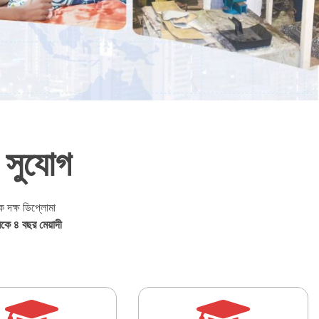
 সুযোগ
ে দক্ষ ডিপ্লোমা
কে ৪ বছর মেয়াদী