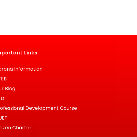
mportant Links
rona Information
TEB
r Blog
SDI
ofessional Development Course
UET
tizen Charter