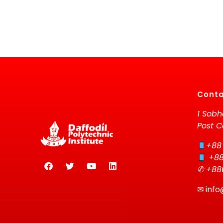
Conta
1 Sobh
Post C
+88
+88
✆ +88
✉
info