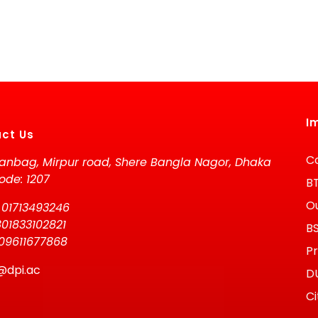
I
ct Us
Co
anbag, Mirpur road, Shere Bangla Nagor, Dhaka
ode: 1207
B
Ou
 01713493246
01833102821
B
09611677868
Pr
@dpi.ac
D
Ci